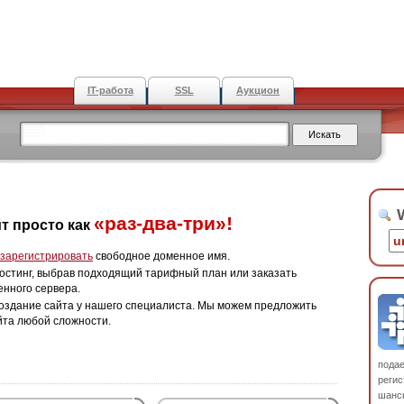
IT-работа
SSL
Аукцион
W
«раз-два-три»!
т просто как
зарегистрировать
свободное доменное имя.
остинг, выбрав подходящий тарифный план или заказать
енного сервера.
оздание сайта у нашего специалиста. Мы можем предложить
йта любой сложности.
пода
регис
шанс