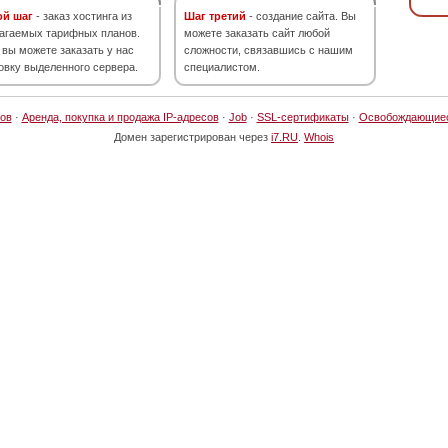
ой шаг
- заказ хостинга из
Шаг третий
- создание сайта. Вы
агаемых тарифных планов.
можете заказать сайт любой
 вы можете заказать у нас
сложности, связавшись с нашим
овку выделенного сервера.
специалистом.
ов
·
Аренда, покупка и продажа IP-адресов
·
Job
·
SSL-сертификаты
·
Освобождающие
Домен зарегистрирован через
i7.RU
.
Whois