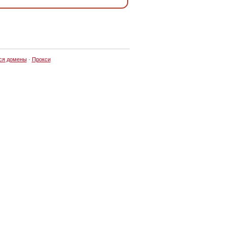
ся домены
·
Прокси